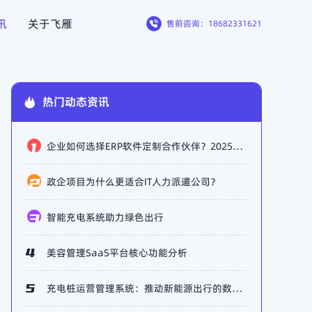
讯
关于飞雁
售前咨询
：18682331621
网
智慧园区
HOT
HOT
热门动态资讯
件一体
智能手表
HOT
HOT
企业如何选择ERP软件定制合作伙伴？2025年市场主流厂商盘点
政企项目为什么更适合IT人力派遣公司？
智能充电系统助力绿色出行
美容管理SaaS平台核心功能分析
充电桩运营管理系统：推动新能源出行的数字化升级