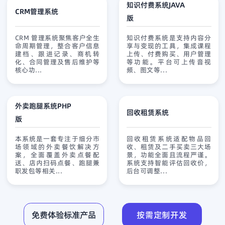
知识付费系统JAVA
CRM管理系统
版
查看详情
免费试用
查看详情
免费试用
CRM 管理系统聚焦客户全生
知识付费系统是支持内容分
命周期管理，整合客户信息
享与变现的工具，集成课程
建档、跟进记录、商机转
上传、付费购买、用户管理
化、合同管理及售后维护等
等功能。平台可上传音视
核心功...
频、图文等...
外卖跑腿系统PHP
回收租赁系统
版
查看详情
免费试用
查看详情
免费试用
本系统是一套专注于细分市
回收租赁系统适配物品回
场领域的外卖餐饮解决方
收、租赁及二手买卖三大场
案，全面覆盖外卖点餐配
景，功能全面且流程严谨。
送、店内扫码点餐、跑腿兼
系统支持智能评估回收价，
职发包等相关...
后台可调整...
免费体验标准产品
按需定制开发