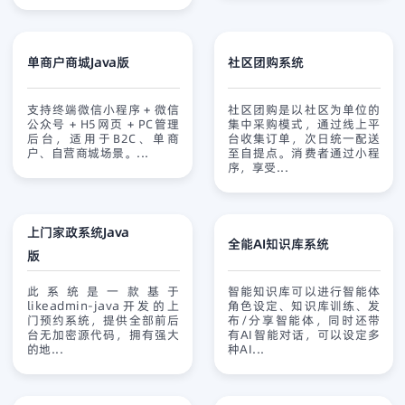
单商户商城Java版
社区团购系统
查看详情
免费试用
查看详情
免费试用
支持终端微信小程序 + 微信
社区团购是以社区为单位的
公众号 + H5网页 + PC管理
集中采购模式，通过线上平
后台，适用于B2C、单商
台收集订单，次日统一配送
户、自营商城场景。...
至自提点。消费者通过小程
序，享受...
上门家政系统Java
全能AI知识库系统
版
查看详情
免费试用
查看详情
免费试用
此系统是一款基于
智能知识库可以进行智能体
likeadmin-java开发的上
角色设定、知识库训练、发
门预约系统，提供全部前后
布/分享智能体，同时还带
台无加密源代码，拥有强大
有AI智能对话，可以设定多
的地...
种AI...