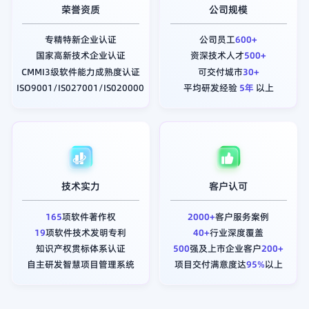
荣誉资质
公司规模
专精特新企业认证
公司员工
600+
国家高新技术企业认证
资深技术人才
500+
CMMI3级软件能力成熟度认证
可交付城市
30+
ISO9001/IS027001/IS020000
平均研发经验
5年
以上
技术实力
客户认可
165
项软件著作权
2000+
客户服务案例
19
项软件技术发明专利
40+
行业深度覆盖
知识产权贯标体系认证
500
强及上市企业客户
200+
自主研发智慧项目管理系统
项目交付满意度达
95%
以上