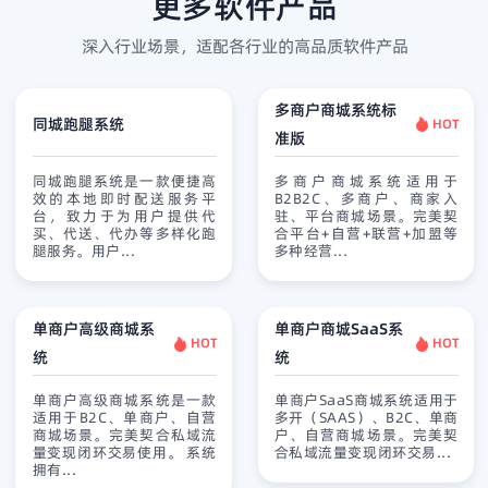
更多软件产品
深入行业场景，适配各行业的高品质软件产品
多商户商城系统标
同城跑腿系统
HOT
准版
同城跑腿系统是一款便捷高
多商户商城系统适用于
效的本地即时配送服务平
B2B2C、多商户、商家入
台，致力于为用户提供代
驻、平台商城场景。完美契
买、代送、代办等多样化跑
合平台+自营+联营+加盟等
腿服务。用户...
多种经营...
单商户高级商城系
单商户商城SaaS系
HOT
HOT
统
统
查看详情
免费试用
查看详情
免费试用
单商户高级商城系统是一款
单商户SaaS商城系统适用于
适用于B2C、单商户、自营
多开（SAAS）、B2C、单商
商城场景。完美契合私域流
户、自营商城场景。完美契
量变现闭环交易使用。 系统
合私域流量变现闭环交易...
拥有...