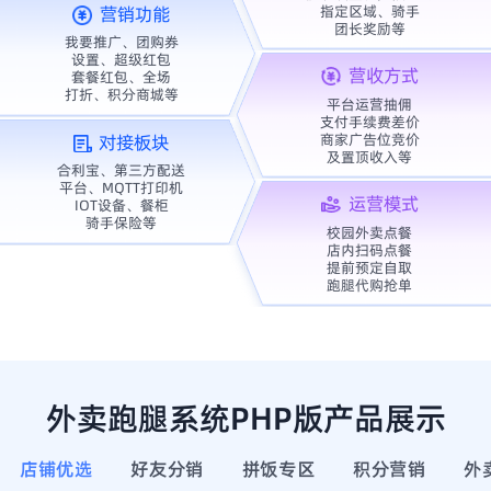
指定区域、骑手
营销功能
团长奖励等
我要推广、团购券
设置、超级红包
营收方式
套餐红包、全场
打折、积分商城等
平台运营抽佣
支付手续费差价
商家广告位竞价
对接板块
及置顶收入等
合利宝、第三方配送
平台、MQTT打印机
运营模式
IOT设备、餐柜
骑手保险等
校园外卖点餐
店内扫码点餐
提前预定自取
跑腿代购抢单
外卖跑腿系统PHP版产品展示
店铺优选
好友分销
拼饭专区
积分营销
外