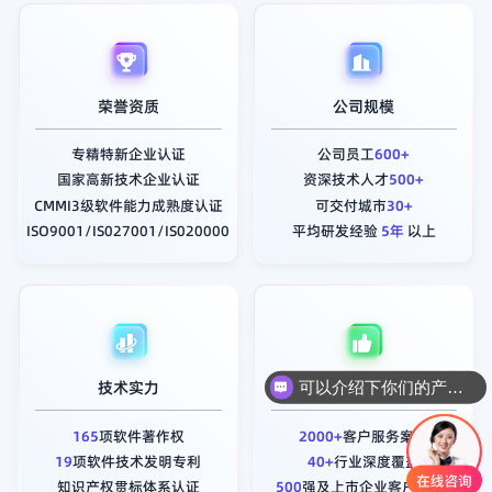
荣誉资质
公司规模
专精特新企业认证
公司员工
600+
国家高新技术企业认证
资深技术人才
500+
CMMI3级软件能力成熟度认证
可交付城市
30+
ISO9001/IS027001/IS020000
平均研发经验
5年
以上
可以介绍下你们的产品么
技术实力
客户认可
你们是怎么收费的呢
165
项软件著作权
2000+
客户服务案例
19
项软件技术发明专利
40+
行业深度覆盖
知识产权贯标体系认证
500
强及上市企业客户
200+