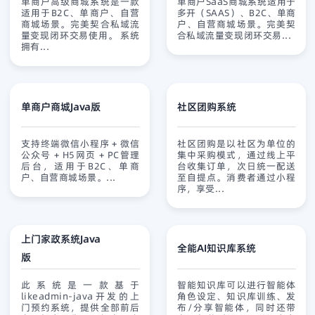
单商户高级商城系统是一款
单商户SaaS商城系统适用于
适用于B2C、单商户、自营
多开（SAAS）、B2C、单商
商城场景。完美契合私域流
户、自营商城场景。完美契
量变现闭环交易使用。 系统
合私域流量变现闭环交易...
拥有...
单商户商城Java版
社区团购系统
查看详情
免费试用
查看详情
免费试用
支持终端微信小程序 + 微信
社区团购是以社区为单位的
公众号 + H5网页 + PC管理
集中采购模式，通过线上平
后台，适用于B2C、单商
台收集订单，次日统一配送
户、自营商城场景。...
至自提点。消费者通过小程
序，享受...
上门家政系统Java
全能AI知识库系统
版
查看详情
免费试用
查看详情
免费试用
此系统是一款基于
智能知识库可以进行智能体
likeadmin-java开发的上
角色设定、知识库训练、发
门预约系统，提供全部前后
布/分享智能体，同时还带