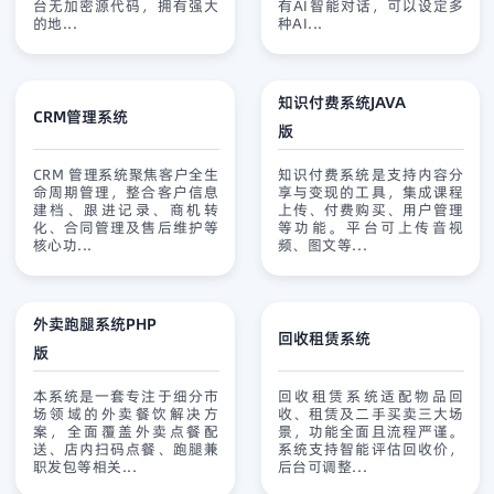
台无加密源代码，拥有强大
有AI智能对话，可以设定多
的地...
种AI...
知识付费系统JAVA
CRM管理系统
版
查看详情
免费试用
查看详情
免费试用
CRM 管理系统聚焦客户全生
知识付费系统是支持内容分
命周期管理，整合客户信息
享与变现的工具，集成课程
建档、跟进记录、商机转
上传、付费购买、用户管理
化、合同管理及售后维护等
等功能。平台可上传音视
核心功...
频、图文等...
外卖跑腿系统PHP
回收租赁系统
版
查看详情
免费试用
查看详情
免费试用
本系统是一套专注于细分市
回收租赁系统适配物品回
场领域的外卖餐饮解决方
收、租赁及二手买卖三大场
案，全面覆盖外卖点餐配
景，功能全面且流程严谨。
送、店内扫码点餐、跑腿兼
系统支持智能评估回收价，
职发包等相关...
后台可调整...