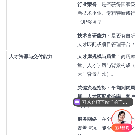
行业荣誉
：是否获得国家
新技术企业、专精特新或
TOP奖项？
技术自研能力
：是否有自
人才匹配或项目管理平台
人才资源与交付能力
人才库规模与质量
：简历
量、人才学历与背景构成
大厂背景占比）。
关键流程指标
：
平均到岗
期
、
人才匹配准确率
、
客
可以介绍下你们的产品么
约率
。
服务网络
：在全国核心城
覆盖情况，能否提供本地