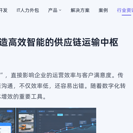
开发
IT人力外包
产品
解决方案
案例
行业资
桩
智能售货机
物联
HOT
HOT
造高效智能的供应链运输中枢
蓝牙耳机
软硬
HOT
跨境电商
脉”，直接影响企业的运营效率与客户满意度。传
话沟通，不仅效率低，还容易出错。随着数字化转
本增效的重要工具。