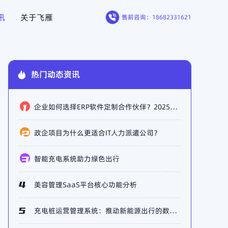
讯
关于飞雁
售前咨询
：18682331621
网
智慧园区
HOT
HOT
热门动态资讯
件一体
智能手表
HOT
HOT
企业如何选择ERP软件定制合作伙伴？2025年市场主流厂商盘点
政企项目为什么更适合IT人力派遣公司？
智能充电系统助力绿色出行
美容管理SaaS平台核心功能分析
充电桩运营管理系统：推动新能源出行的数字化升级